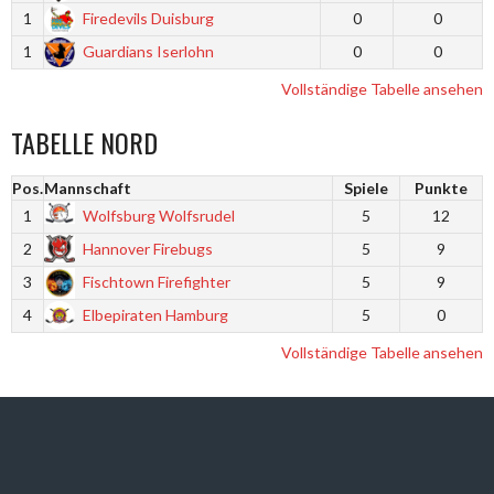
1
Firedevils Duisburg
0
0
1
Guardians Iserlohn
0
0
Vollständige Tabelle ansehen
TABELLE NORD
Pos.
Mannschaft
Spiele
Punkte
1
Wolfsburg Wolfsrudel
5
12
2
Hannover Firebugs
5
9
3
Fischtown Firefighter
5
9
4
Elbepiraten Hamburg
5
0
Vollständige Tabelle ansehen