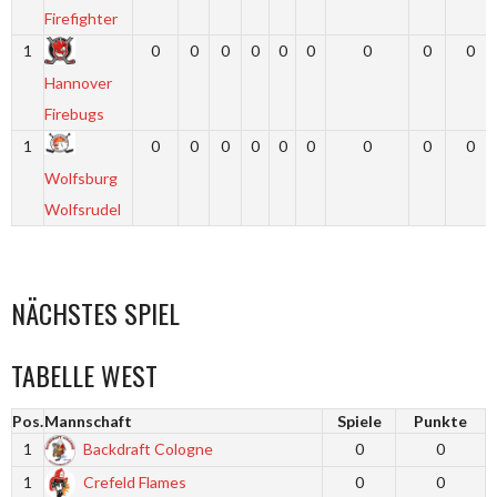
Firefighter
1
0
0
0
0
0
0
0
0
0
Hannover
Firebugs
1
0
0
0
0
0
0
0
0
0
Wolfsburg
Wolfsrudel
NÄCHSTES SPIEL
TABELLE WEST
Pos.
Mannschaft
Spiele
Punkte
1
Backdraft Cologne
0
0
1
Crefeld Flames
0
0