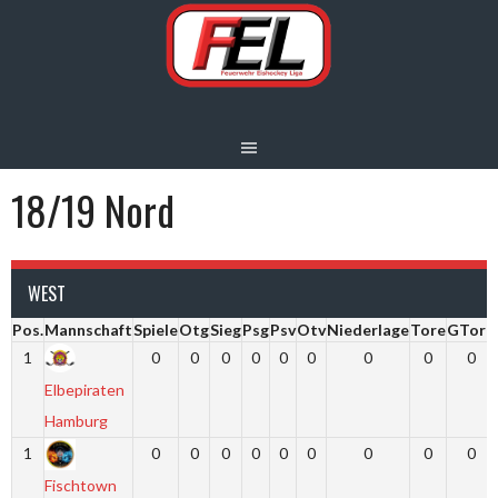
Springe
zum
Inhalt
18/19 Nord
WEST
Pos.
Mannschaft
Spiele
Otg
Sieg
Psg
Psv
Otv
Niederlage
Tore
GTore
1
0
0
0
0
0
0
0
0
0
Elbepiraten
Hamburg
1
0
0
0
0
0
0
0
0
0
Fischtown