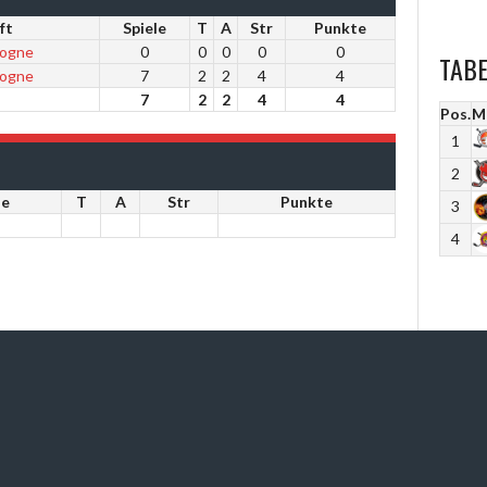
ft
Spiele
T
A
Str
Punkte
logne
0
0
0
0
0
TAB
logne
7
2
2
4
4
7
2
2
4
4
Pos.
M
1
2
le
T
A
Str
Punkte
3
4