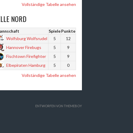
Vollständige Tabelle ansehen
ELLE NORD
annschaft
Spiele
Punkte
Wolfsburg Wolfsrudel
5
12
Hannover Firebugs
5
9
Fischtown Firefighter
5
9
Elbepiraten Hamburg
5
0
Vollständige Tabelle ansehen
ENTWORFEN VON THEMEBOY