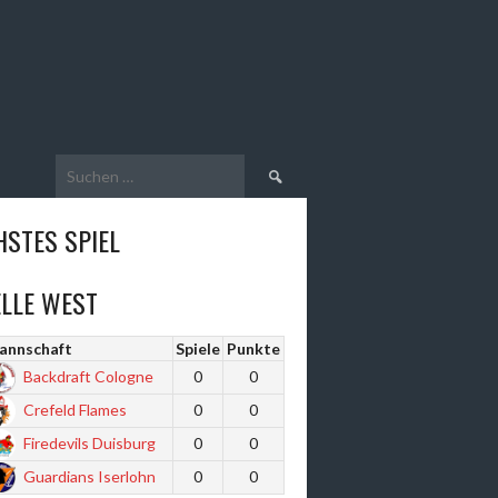
Suche
nach:
STES SPIEL
LLE WEST
annschaft
Spiele
Punkte
Backdraft Cologne
0
0
Crefeld Flames
0
0
Firedevils Duisburg
0
0
Guardians Iserlohn
0
0