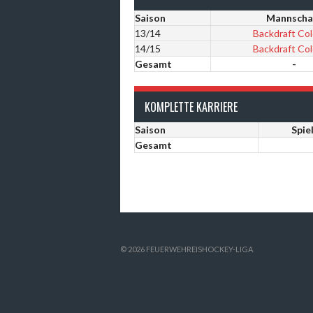
Saison
Mannscha
13/14
Backdraft Co
14/15
Backdraft Co
Gesamt
-
KOMPLETTE KARRIERE
Saison
Spie
Gesamt
© 2026 FEUERWEHREISHOCKEY-LIGA