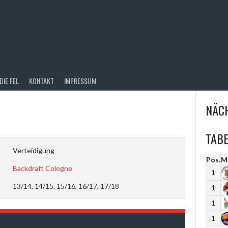
DIE FEL
KONTAKT
IMPRESSUM
NÄCH
TABE
Verteidigung
Pos.
M
Backdraft Cologne
1
13/14, 14/15, 15/16, 16/17, 17/18
1
1
1