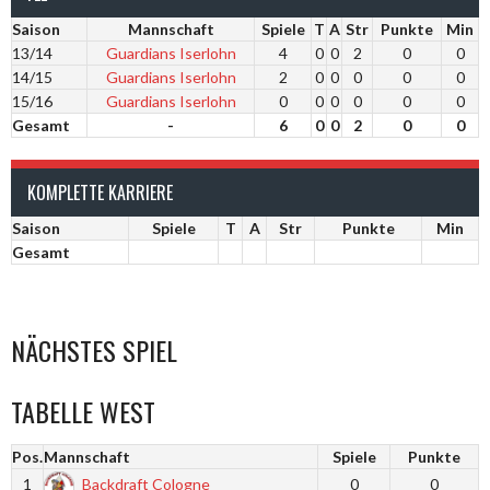
Saison
Mannschaft
Spiele
T
A
Str
Punkte
Min
13/14
Guardians Iserlohn
4
0
0
2
0
0
14/15
Guardians Iserlohn
2
0
0
0
0
0
15/16
Guardians Iserlohn
0
0
0
0
0
0
Gesamt
-
6
0
0
2
0
0
KOMPLETTE KARRIERE
Saison
Spiele
T
A
Str
Punkte
Min
Gesamt
NÄCHSTES SPIEL
TABELLE WEST
Pos.
Mannschaft
Spiele
Punkte
1
Backdraft Cologne
0
0