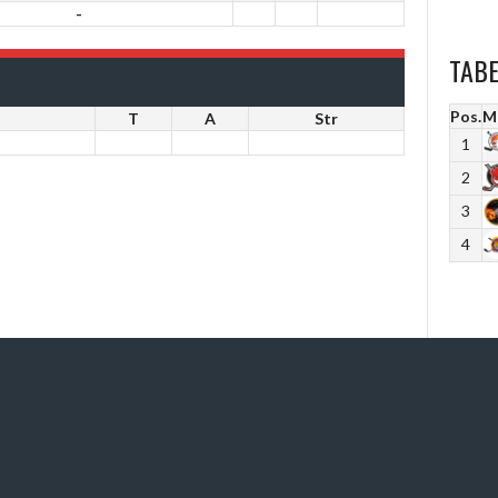
-
TAB
Pos.
M
T
A
Str
1
2
3
4