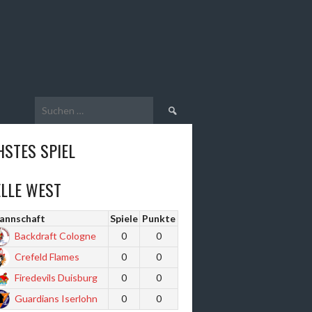
Suche
nach:
STES SPIEL
LLE WEST
annschaft
Spiele
Punkte
Backdraft Cologne
0
0
Crefeld Flames
0
0
Firedevils Duisburg
0
0
Guardians Iserlohn
0
0