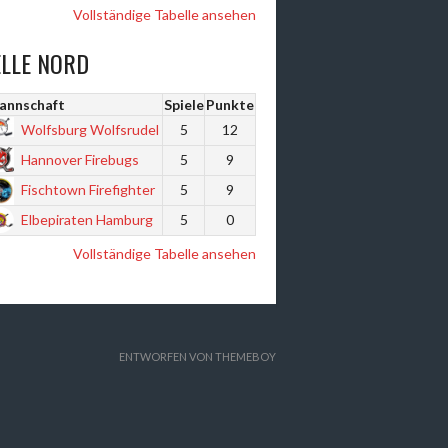
Vollständige Tabelle ansehen
ELLE NORD
annschaft
Spiele
Punkte
Wolfsburg Wolfsrudel
5
12
Hannover Firebugs
5
9
Fischtown Firefighter
5
9
Elbepiraten Hamburg
5
0
Vollständige Tabelle ansehen
ENTWORFEN VON THEMEBOY