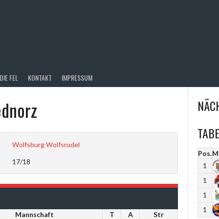
DIE FEL
KONTAKT
IMPRESSUM
ednorz
NÄCH
TABE
Wolfsburg Wolfsrudel
Pos.
M
17/18
1
1
1
1
Mannschaft
T
A
Str