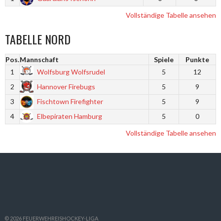
Vollständige Tabelle ansehen
TABELLE NORD
Pos.
Mannschaft
Spiele
Punkte
1
Wolfsburg Wolfsrudel
5
12
2
Hannover Firebugs
5
9
3
Fischtown Firefighter
5
9
4
Elbepiraten Hamburg
5
0
Vollständige Tabelle ansehen
© 2026 FEUERWEHREISHOCKEY-LIGA