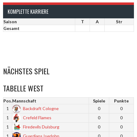
KOMPLETTE KARRIERE
Saison
T
A
Str
Gesamt
NÄCHSTES SPIEL
TABELLE WEST
Pos.
Mannschaft
Spiele
Punkte
1
Backdraft Cologne
0
0
1
Crefeld Flames
0
0
1
Firedevils Duisburg
0
0
1
Guardians Iserlohn
0
0