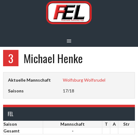
Springe
zum
Inhalt
3
Michael Henke
Aktuelle Mannschaft
Wolfsburg Wolfsrudel
Saisons
17/18
FEL
Saison
Mannschaft
T
A
Str
Gesamt
-