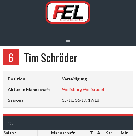
Springe
zum
Inhalt
6
Tim Schröder
Position
Verteidigung
Aktuelle Mannschaft
Wolfsburg Wolfsrudel
Saisons
15/16, 16/17, 17/18
FEL
Saison
Mannschaft
T
A
Str
Min