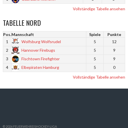
Vollständige Tabelle ansehen
TABELLE NORD
Pos.
Mannschaft
Spiele
Punkte
1
Wolfsburg Wolfsrudel
5
12
2
Hannover Firebugs
5
9
3
Fischtown Firefighter
5
9
4
Elbepiraten Hamburg
5
0
Vollständige Tabelle ansehen
© 2026 FEUERWEHREISHOCKEY-LIGA