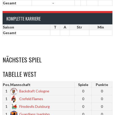
Gesamt
-
KOMPLETTE KARRIERE
Saison
T
A
Str
Min
Gesamt
NÄCHSTES SPIEL
TABELLE WEST
Pos.
Mannschaft
Spiele
Punkte
1
Backdraft Cologne
0
0
1
Crefeld Flames
0
0
1
Firedevils Duisburg
0
0
1
Guardians Iserlohn
0
0