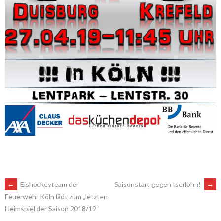
ARTIKEL-
←
Eishockeyteam der
Saisonstart gegen Iserlohn!
→
Feuerwehr Köln lädt zum „letzten
Heimspiel der Saison 2018/19“
NAVIGATION